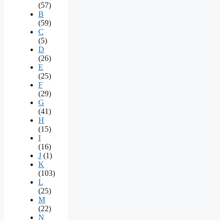
(57)
B
(59)
C
(5)
D
(26)
E
(25)
F
(29)
G
(41)
H
(15)
I
(16)
J
(1)
K
(103)
L
(25)
M
(22)
N