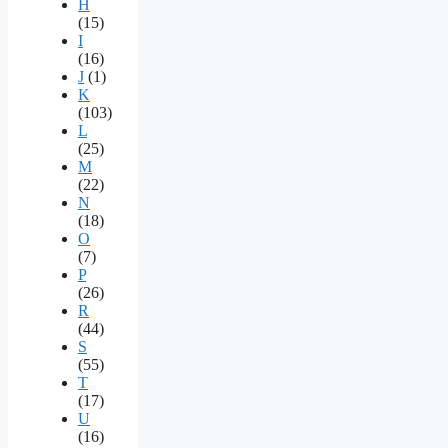
H
(15)
I
(16)
J
(1)
K
(103)
L
(25)
M
(22)
N
(18)
O
(7)
P
(26)
R
(44)
S
(55)
T
(17)
U
(16)