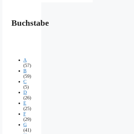
Buchstabe
A
(57)
B
(59)
C
(5)
D
(26)
E
(25)
F
(29)
G
(41)