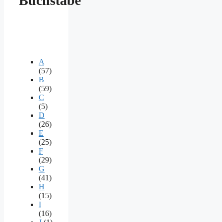
Buchstabe
A
(57)
B
(59)
C
(5)
D
(26)
E
(25)
F
(29)
G
(41)
H
(15)
I
(16)