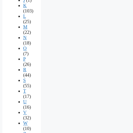
J
(1)
K
(103)
L
(25)
M
(22)
N
(18)
O
(7)
P
(26)
R
(44)
S
(55)
T
(17)
U
(16)
V
(32)
W
(10)