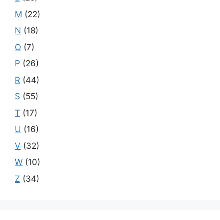
M
(22)
N
(18)
O
(7)
P
(26)
R
(44)
S
(55)
T
(17)
U
(16)
V
(32)
W
(10)
Z
(34)