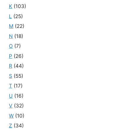
K
(103)
L
(25)
M
(22)
N
(18)
O
(7)
P
(26)
R
(44)
S
(55)
T
(17)
U
(16)
V
(32)
W
(10)
Z
(34)