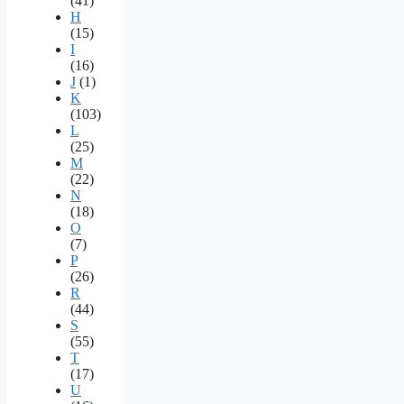
(41)
H
(15)
I
(16)
J
(1)
K
(103)
L
(25)
M
(22)
N
(18)
O
(7)
P
(26)
R
(44)
S
(55)
T
(17)
U