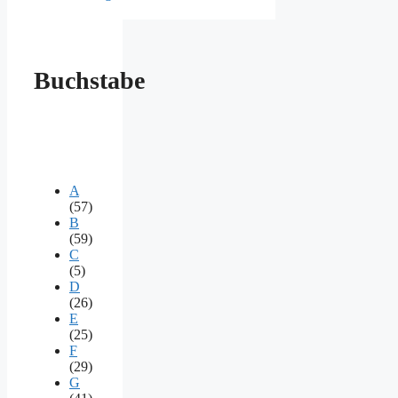
Buchstabe
A
(57)
B
(59)
C
(5)
D
(26)
E
(25)
F
(29)
G