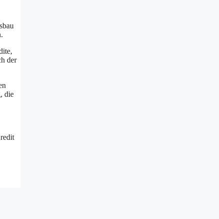
usbau
.
ite,
ch der
en
, die
redit