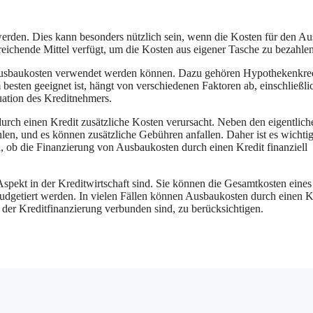
werden. Dies kann besonders nützlich sein, wenn die Kosten für den A
eichende Mittel verfügt, um die Kosten aus eigener Tasche zu bezahlen
 Ausbaukosten verwendet werden können. Dazu gehören Hypothekenkred
 besten geeignet ist, hängt von verschiedenen Faktoren ab, einschließli
uation des Kreditnehmers.
durch einen Kredit zusätzliche Kosten verursacht. Neben den eigentlich
n, und es können zusätzliche Gebühren anfallen. Daher ist es wichtig
, ob die Finanzierung von Ausbaukosten durch einen Kredit finanziell
spekt in der Kreditwirtschaft sind. Sie können die Gesamtkosten eines
budgetiert werden. In vielen Fällen können Ausbaukosten durch einen K
it der Kreditfinanzierung verbunden sind, zu berücksichtigen.