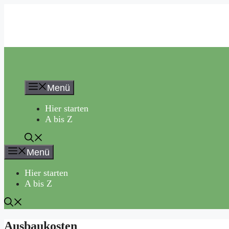
Zum
Inhalt
springen
Menü
Hier starten
A bis Z
Menü
Hier starten
A bis Z
Ausbaukosten