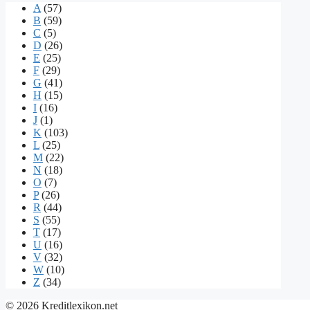
A
(57)
B
(59)
C
(5)
D
(26)
E
(25)
F
(29)
G
(41)
H
(15)
I
(16)
J
(1)
K
(103)
L
(25)
M
(22)
N
(18)
O
(7)
P
(26)
R
(44)
S
(55)
T
(17)
U
(16)
V
(32)
W
(10)
Z
(34)
© 2026 Kreditlexikon.net