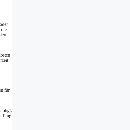
 oder
 die
iert
kosten
fzeit
en für
nötigt,
affung