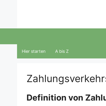
Zum
Inhalt
springen
Hier starten
A bis Z
Zahlungsverkehrs
Definition von Zahl