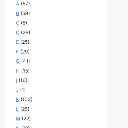
A
(57)
B
(59)
C
(5)
D
(26)
E
(25)
F
(29)
G
(41)
H
(15)
I
(16)
J
(1)
K
(103)
L
(25)
M
(22)