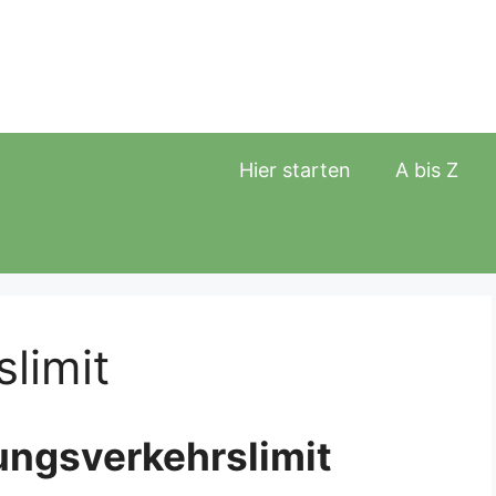
Hier starten
A bis Z
limit
ungsverkehrslimit