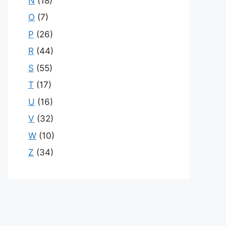
N
(18)
O
(7)
P
(26)
R
(44)
S
(55)
T
(17)
U
(16)
V
(32)
W
(10)
Z
(34)