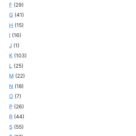
F
(29)
G
(41)
H
(15)
I
(16)
J
(1)
K
(103)
L
(25)
M
(22)
N
(18)
O
(7)
P
(26)
R
(44)
S
(55)