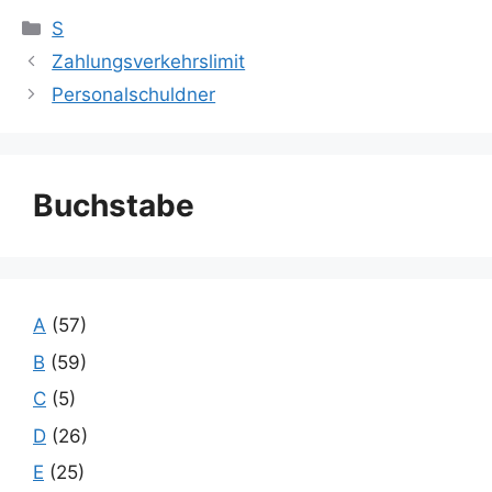
Kategorien
S
Zahlungsverkehrslimit
Personalschuldner
Buchstabe
A
(57)
B
(59)
C
(5)
D
(26)
E
(25)