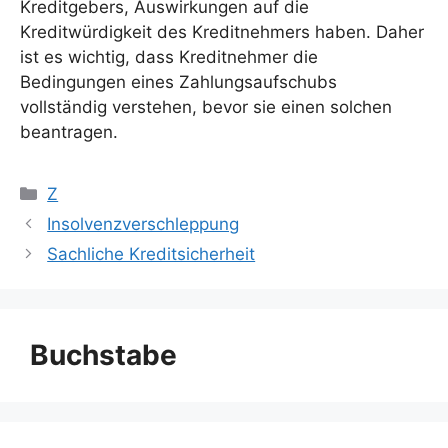
Kreditgebers, Auswirkungen auf die
Kreditwürdigkeit des Kreditnehmers haben. Daher
ist es wichtig, dass Kreditnehmer die
Bedingungen eines Zahlungsaufschubs
vollständig verstehen, bevor sie einen solchen
beantragen.
Kategorien
Z
Insolvenzverschleppung
Sachliche Kreditsicherheit
Buchstabe