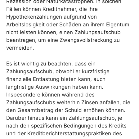
Rezession oder Naturkatastrophen. In solchen
Fällen können Kreditnehmer, die ihre
Hypothekenzahlungen aufgrund von
Arbeitslosigkeit oder Schäden an ihrem Eigentum
nicht leisten können, einen Zahlungsaufschub
beantragen, um eine Zwangsvollstreckung zu
vermeiden.
Es ist wichtig zu beachten, dass ein
Zahlungsaufschub, obwohl er kurzfristige
finanzielle Entlastung bieten kann, auch
langfristige Auswirkungen haben kann.
Insbesondere können während des
Zahlungsaufschubs weiterhin Zinsen anfallen, die
den Gesamtbetrag der Schuld erhöhen können.
Darüber hinaus kann ein Zahlungsaufschub, je
nach den spezifischen Bedingungen des Kredits
und der Kreditberichterstattungspraktiken des