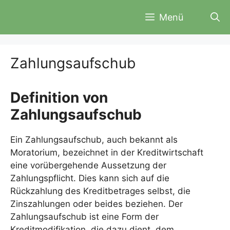
Zum
Menü
Inhalt
springen
Zahlungsaufschub
Definition von
Zahlungsaufschub
Ein Zahlungsaufschub, auch bekannt als
Moratorium, bezeichnet in der Kreditwirtschaft
eine vorübergehende Aussetzung der
Zahlungspflicht. Dies kann sich auf die
Rückzahlung des Kreditbetrages selbst, die
Zinszahlungen oder beides beziehen. Der
Zahlungsaufschub ist eine Form der
Kreditmodifikation, die dazu dient, dem