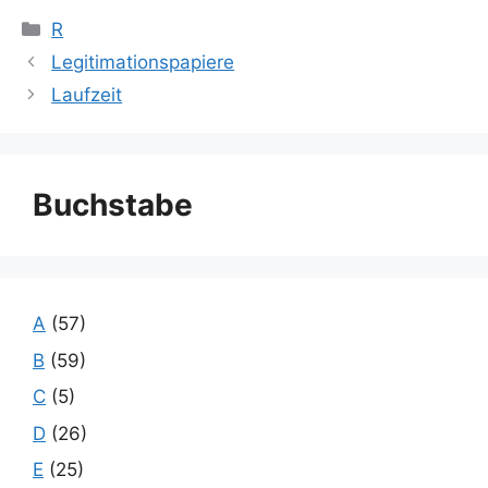
Kategorien
R
Legitimationspapiere
Laufzeit
Buchstabe
A
(57)
B
(59)
C
(5)
D
(26)
E
(25)