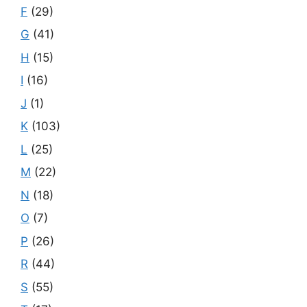
F
(29)
G
(41)
H
(15)
I
(16)
J
(1)
K
(103)
L
(25)
M
(22)
N
(18)
O
(7)
P
(26)
R
(44)
S
(55)