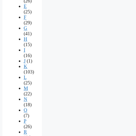
(26)
E
(25)
F
(29)
G
(41)
H
(15)
I
(16)
J
(1)
K
(103)
L
(25)
M
(22)
N
(18)
O
(7)
P
(26)
R