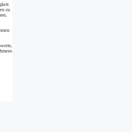
gkeit
den zu
ann,
ehmen
swerte,
nehmens