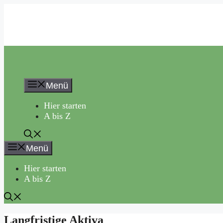
Zum
Inhalt
springen
Menü
Hier starten
A bis Z
Menü
Hier starten
A bis Z
Langfristige Aktiva