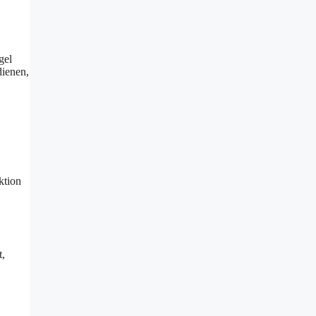
gel
dienen,
ktion
t,