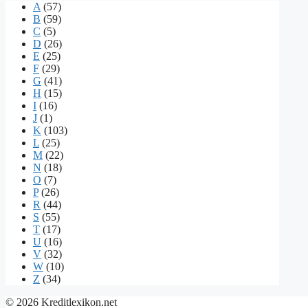
A
(57)
B
(59)
C
(5)
D
(26)
E
(25)
F
(29)
G
(41)
H
(15)
I
(16)
J
(1)
K
(103)
L
(25)
M
(22)
N
(18)
O
(7)
P
(26)
R
(44)
S
(55)
T
(17)
U
(16)
V
(32)
W
(10)
Z
(34)
© 2026 Kreditlexikon.net