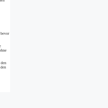
den
 bevor
e
 ohne
t den
 den