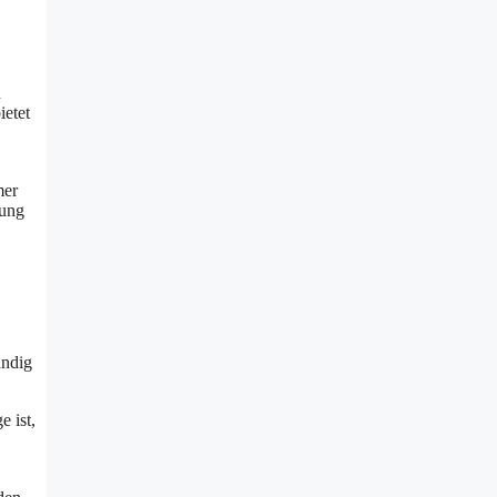
n
ietet
mer
rung
ändig
 ist,