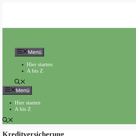
Zum
Inhalt
springen
Menü
Hier starten
A bis Z
Menü
Hier starten
A bis Z
Kreditversicherung