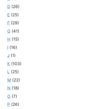
D
(26)
E
(25)
F
(29)
G
(41)
H
(15)
I
(16)
J
(1)
K
(103)
L
(25)
M
(22)
N
(18)
O
(7)
P
(26)