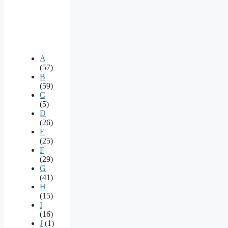
A
(57)
B
(59)
C
(5)
D
(26)
E
(25)
F
(29)
G
(41)
H
(15)
I
(16)
J
(1)