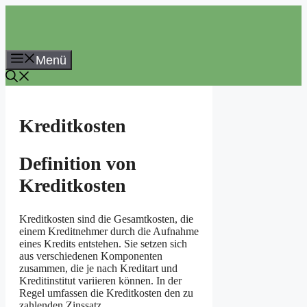
Zum
Inhalt
springen
Menü
Kreditkosten
Definition von
Kreditkosten
Kreditkosten sind die Gesamtkosten, die
einem Kreditnehmer durch die Aufnahme
eines Kredits entstehen. Sie setzen sich
aus verschiedenen Komponenten
zusammen, die je nach Kreditart und
Kreditinstitut variieren können. In der
Regel umfassen die Kreditkosten den zu
zahlenden Zinssatz,