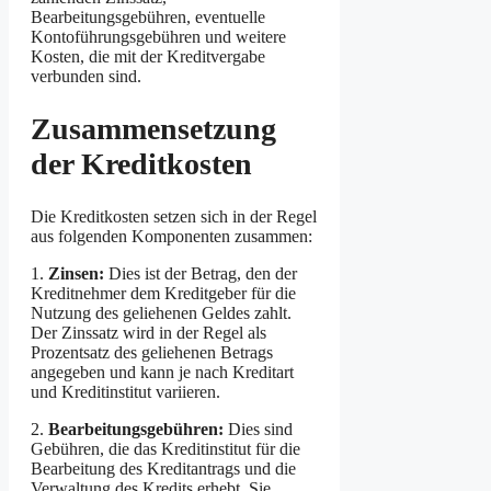
Bearbeitungsgebühren, eventuelle
Kontoführungsgebühren und weitere
Kosten, die mit der Kreditvergabe
verbunden sind.
Zusammensetzung
der Kreditkosten
Die Kreditkosten setzen sich in der Regel
aus folgenden Komponenten zusammen:
1.
Zinsen:
Dies ist der Betrag, den der
Kreditnehmer dem Kreditgeber für die
Nutzung des geliehenen Geldes zahlt.
Der Zinssatz wird in der Regel als
Prozentsatz des geliehenen Betrags
angegeben und kann je nach Kreditart
und Kreditinstitut variieren.
2.
Bearbeitungsgebühren:
Dies sind
Gebühren, die das Kreditinstitut für die
Bearbeitung des Kreditantrags und die
Verwaltung des Kredits erhebt. Sie