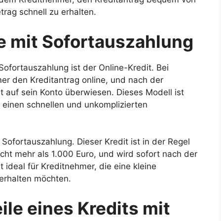
rag schnell zu erhalten.
te mit Sofortauszahlung
 Sofortauszahlung ist der Online-Kredit. Bei
mer den Kreditantrag online, und nach der
 auf sein Konto überwiesen. Dieses Modell ist
 einen schnellen und unkomplizierten
t Sofortauszahlung. Dieser Kredit ist in der Regel
icht mehr als 1.000 Euro, und wird sofort nach der
 ideal für Kreditnehmer, die eine kleine
erhalten möchten.
ile eines Kredits mit