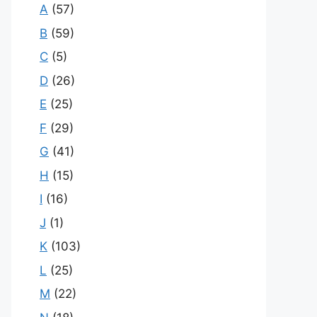
A
(57)
B
(59)
C
(5)
D
(26)
E
(25)
F
(29)
G
(41)
H
(15)
I
(16)
J
(1)
K
(103)
L
(25)
M
(22)