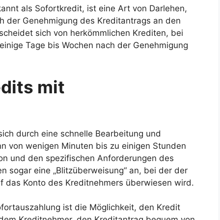
nnt als Sofortkredit, ist eine Art von Darlehen,
ch der Genehmigung des Kreditantrags an den
scheidet sich von herkömmlichen Krediten, bei
 einige Tage bis Wochen nach der Genehmigung
dits mit
 sich durch eine schnelle Bearbeitung und
nn von wenigen Minuten bis zu einigen Stunden
ution und den spezifischen Anforderungen des
en sogar eine „Blitzüberweisung“ an, bei der der
uf das Konto des Kreditnehmers überwiesen wird.
fortauszahlung ist die Möglichkeit, den Kredit
s dem Kreditnehmer, den Kreditantrag bequem von