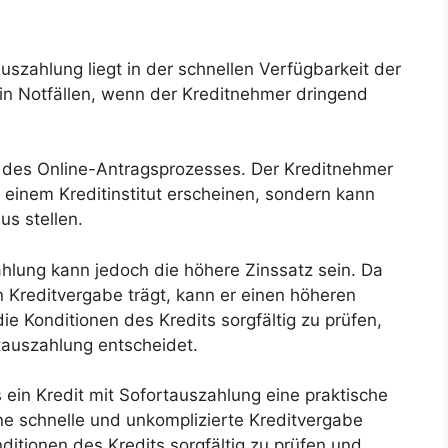
auszahlung liegt in der schnellen Verfügbarkeit der
 in Notfällen, wenn der Kreditnehmer dringend
it des Online-Antragsprozesses. Der Kreditnehmer
 einem Kreditinstitut erscheinen, sondern kann
s stellen.
ahlung kann jedoch die höhere Zinssatz sein. Da
n Kreditvergabe trägt, kann er einen höheren
die Konditionen des Kredits sorgfältig zu prüfen,
rtauszahlung entscheidet.
ein Kredit mit Sofortauszahlung eine praktische
ine schnelle und unkomplizierte Kreditvergabe
nditionen des Kredits sorgfältig zu prüfen und