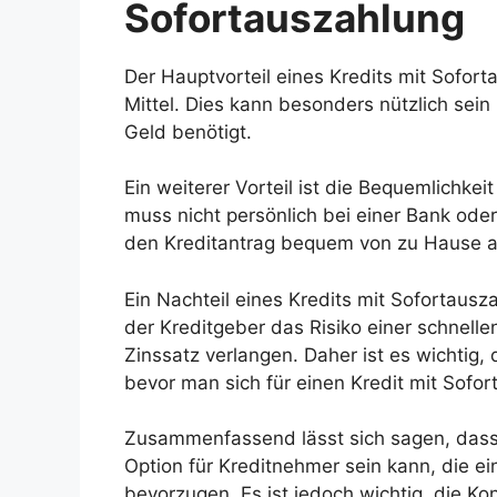
Sofortauszahlung
Der Hauptvorteil eines Kredits mit Sofort
Mittel. Dies kann besonders nützlich sein
Geld benötigt.
Ein weiterer Vorteil ist die Bequemlichke
muss nicht persönlich bei einer Bank oder
den Kreditantrag bequem von zu Hause au
Ein Nachteil eines Kredits mit Sofortausz
der Kreditgeber das Risiko einer schnelle
Zinssatz verlangen. Daher ist es wichtig, 
bevor man sich für einen Kredit mit Sofo
Zusammenfassend lässt sich sagen, dass 
Option für Kreditnehmer sein kann, die e
bevorzugen. Es ist jedoch wichtig, die Ko