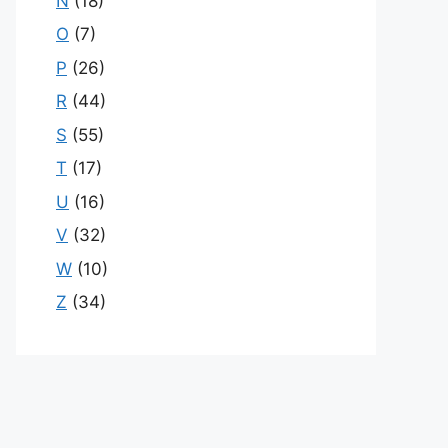
N
(18)
O
(7)
P
(26)
R
(44)
S
(55)
T
(17)
U
(16)
V
(32)
W
(10)
Z
(34)