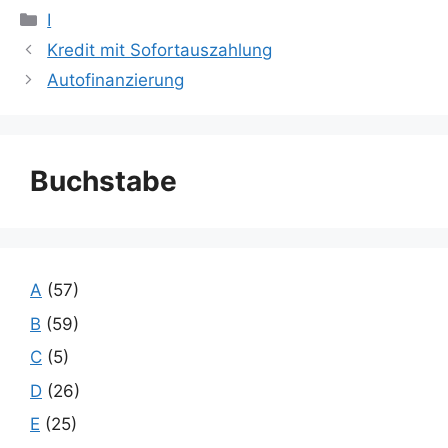
Kategorien
I
Kredit mit Sofortauszahlung
Autofinanzierung
Buchstabe
A
(57)
B
(59)
C
(5)
D
(26)
E
(25)