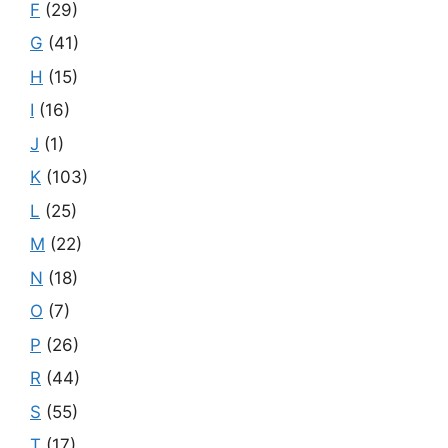
F
(29)
G
(41)
H
(15)
I
(16)
J
(1)
K
(103)
L
(25)
M
(22)
N
(18)
O
(7)
P
(26)
R
(44)
S
(55)
T
(17)