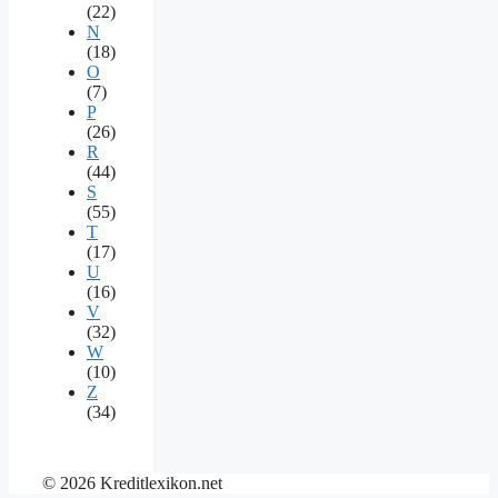
(22)
N
(18)
O
(7)
P
(26)
R
(44)
S
(55)
T
(17)
U
(16)
V
(32)
W
(10)
Z
(34)
© 2026 Kreditlexikon.net