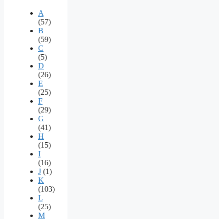
A
(57)
B
(59)
C
(5)
D
(26)
E
(25)
F
(29)
G
(41)
H
(15)
I
(16)
J
(1)
K
(103)
L
(25)
M