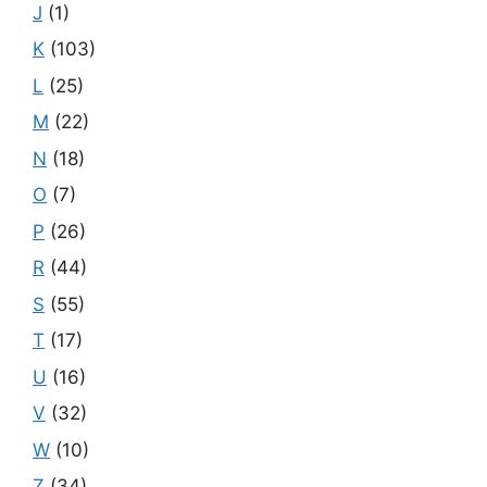
J
(1)
K
(103)
L
(25)
M
(22)
N
(18)
O
(7)
P
(26)
R
(44)
S
(55)
T
(17)
U
(16)
V
(32)
W
(10)
Z
(34)