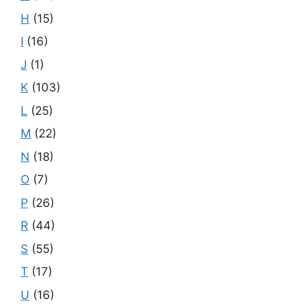
H
(15)
I
(16)
J
(1)
K
(103)
L
(25)
M
(22)
N
(18)
O
(7)
P
(26)
R
(44)
S
(55)
T
(17)
U
(16)