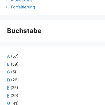
Monatszins
Forfaitierung
Buchstabe
A
(57)
B
(59)
C
(5)
D
(26)
E
(25)
F
(29)
G
(41)