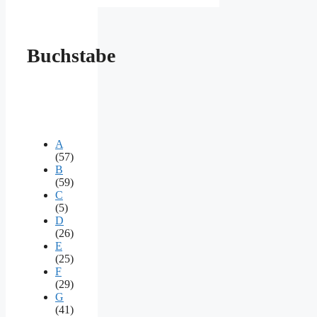
Buchstabe
A
(57)
B
(59)
C
(5)
D
(26)
E
(25)
F
(29)
G
(41)