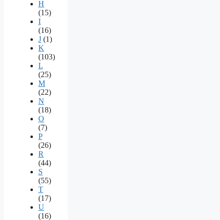
H
(15)
I
(16)
J
(1)
K
(103)
L
(25)
M
(22)
N
(18)
O
(7)
P
(26)
R
(44)
S
(55)
T
(17)
U
(16)