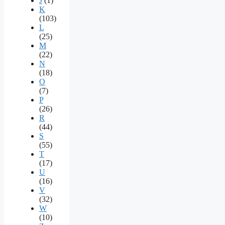
J
(1)
K
(103)
L
(25)
M
(22)
N
(18)
O
(7)
P
(26)
R
(44)
S
(55)
T
(17)
U
(16)
V
(32)
W
(10)