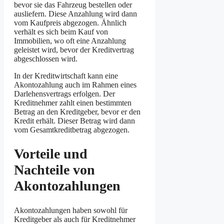
bevor sie das Fahrzeug bestellen oder
ausliefern. Diese Anzahlung wird dann
vom Kaufpreis abgezogen. Ähnlich
verhält es sich beim Kauf von
Immobilien, wo oft eine Anzahlung
geleistet wird, bevor der Kreditvertrag
abgeschlossen wird.
In der Kreditwirtschaft kann eine
Akontozahlung auch im Rahmen eines
Darlehensvertrags erfolgen. Der
Kreditnehmer zahlt einen bestimmten
Betrag an den Kreditgeber, bevor er den
Kredit erhält. Dieser Betrag wird dann
vom Gesamtkreditbetrag abgezogen.
Vorteile und
Nachteile von
Akontozahlungen
Akontozahlungen haben sowohl für
Kreditgeber als auch für Kreditnehmer