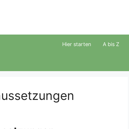
Hier starten
A bis Z
aussetzungen