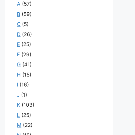
A
(57)
B
(59)
C
(5)
D
(26)
E
(25)
F
(29)
G
(41)
H
(15)
I
(16)
J
(1)
K
(103)
L
(25)
M
(22)