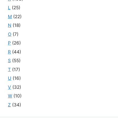
L
(25)
M
(22)
N
(18)
O
(7)
P
(26)
R
(44)
S
(55)
T
(17)
U
(16)
V
(32)
W
(10)
Z
(34)