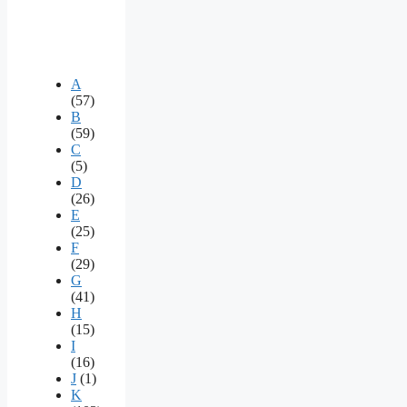
A
(57)
B
(59)
C
(5)
D
(26)
E
(25)
F
(29)
G
(41)
H
(15)
I
(16)
J
(1)
K