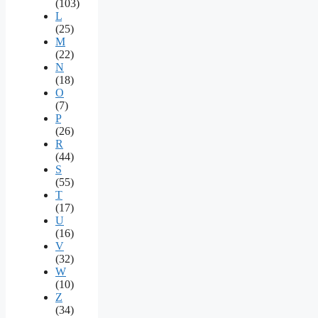
(103)
L
(25)
M
(22)
N
(18)
O
(7)
P
(26)
R
(44)
S
(55)
T
(17)
U
(16)
V
(32)
W
(10)
Z
(34)