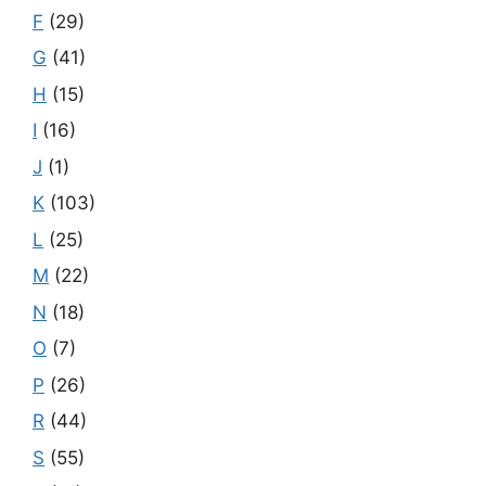
F
(29)
G
(41)
H
(15)
I
(16)
J
(1)
K
(103)
L
(25)
M
(22)
N
(18)
O
(7)
P
(26)
R
(44)
S
(55)