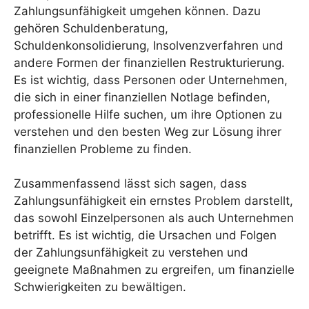
Zahlungsunfähigkeit umgehen können. Dazu
gehören Schuldenberatung,
Schuldenkonsolidierung, Insolvenzverfahren und
andere Formen der finanziellen Restrukturierung.
Es ist wichtig, dass Personen oder Unternehmen,
die sich in einer finanziellen Notlage befinden,
professionelle Hilfe suchen, um ihre Optionen zu
verstehen und den besten Weg zur Lösung ihrer
finanziellen Probleme zu finden.
Zusammenfassend lässt sich sagen, dass
Zahlungsunfähigkeit ein ernstes Problem darstellt,
das sowohl Einzelpersonen als auch Unternehmen
betrifft. Es ist wichtig, die Ursachen und Folgen
der Zahlungsunfähigkeit zu verstehen und
geeignete Maßnahmen zu ergreifen, um finanzielle
Schwierigkeiten zu bewältigen.