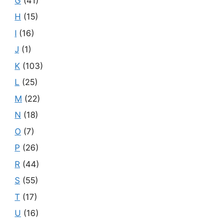
G
(41)
H
(15)
I
(16)
J
(1)
K
(103)
L
(25)
M
(22)
N
(18)
O
(7)
P
(26)
R
(44)
S
(55)
T
(17)
U
(16)