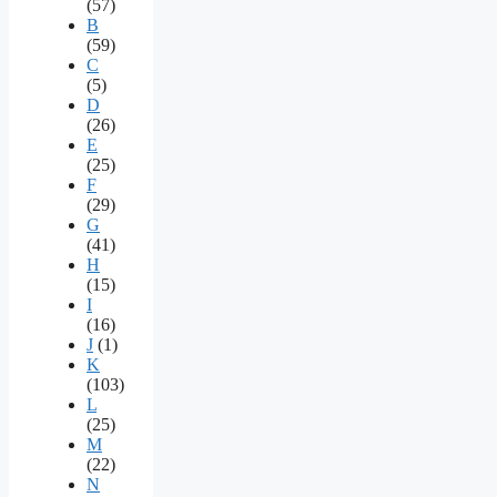
(57)
B
(59)
C
(5)
D
(26)
E
(25)
F
(29)
G
(41)
H
(15)
I
(16)
J
(1)
K
(103)
L
(25)
M
(22)
N