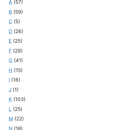
A
(57)
B
(59)
C
(5)
D
(26)
E
(25)
F
(29)
G
(41)
H
(15)
I
(16)
J
(1)
K
(103)
L
(25)
M
(22)
N
(18)