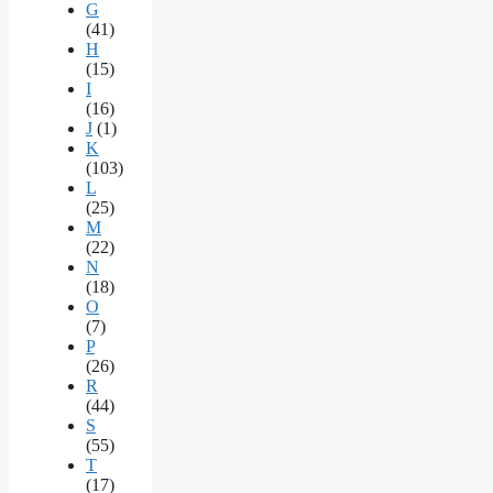
G
(41)
H
(15)
I
(16)
J
(1)
K
(103)
L
(25)
M
(22)
N
(18)
O
(7)
P
(26)
R
(44)
S
(55)
T
(17)