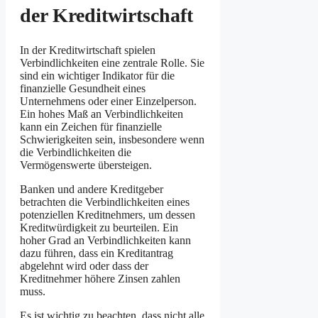
der Kreditwirtschaft
In der Kreditwirtschaft spielen
Verbindlichkeiten eine zentrale Rolle. Sie
sind ein wichtiger Indikator für die
finanzielle Gesundheit eines
Unternehmens oder einer Einzelperson.
Ein hohes Maß an Verbindlichkeiten
kann ein Zeichen für finanzielle
Schwierigkeiten sein, insbesondere wenn
die Verbindlichkeiten die
Vermögenswerte übersteigen.
Banken und andere Kreditgeber
betrachten die Verbindlichkeiten eines
potenziellen Kreditnehmers, um dessen
Kreditwürdigkeit zu beurteilen. Ein
hoher Grad an Verbindlichkeiten kann
dazu führen, dass ein Kreditantrag
abgelehnt wird oder dass der
Kreditnehmer höhere Zinsen zahlen
muss.
Es ist wichtig zu beachten, dass nicht alle