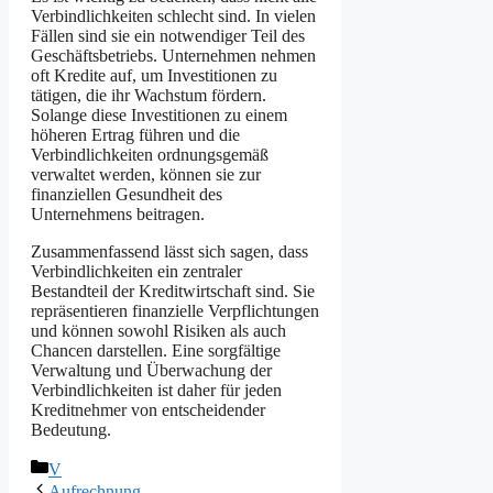
Verbindlichkeiten schlecht sind. In vielen
Fällen sind sie ein notwendiger Teil des
Geschäftsbetriebs. Unternehmen nehmen
oft Kredite auf, um Investitionen zu
tätigen, die ihr Wachstum fördern.
Solange diese Investitionen zu einem
höheren Ertrag führen und die
Verbindlichkeiten ordnungsgemäß
verwaltet werden, können sie zur
finanziellen Gesundheit des
Unternehmens beitragen.
Zusammenfassend lässt sich sagen, dass
Verbindlichkeiten ein zentraler
Bestandteil der Kreditwirtschaft sind. Sie
repräsentieren finanzielle Verpflichtungen
und können sowohl Risiken als auch
Chancen darstellen. Eine sorgfältige
Verwaltung und Überwachung der
Verbindlichkeiten ist daher für jeden
Kreditnehmer von entscheidender
Bedeutung.
Kategorien
V
Aufrechnung