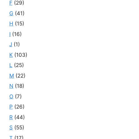
F
(29)
G
(41)
H
(15)
I
(16)
J
(1)
K
(103)
L
(25)
M
(22)
N
(18)
O
(7)
P
(26)
R
(44)
S
(55)
T
(17)