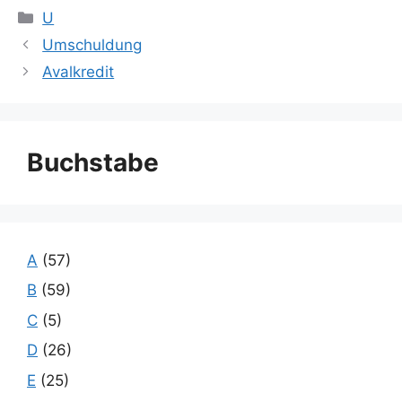
Kategorien
U
Umschuldung
Avalkredit
Buchstabe
A
(57)
B
(59)
C
(5)
D
(26)
E
(25)