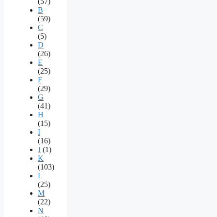
(57)
B
(59)
C
(5)
D
(26)
E
(25)
F
(29)
G
(41)
H
(15)
I
(16)
J
(1)
K
(103)
L
(25)
M
(22)
N