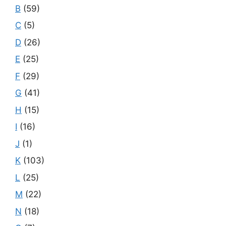
B
(59)
C
(5)
D
(26)
E
(25)
F
(29)
G
(41)
H
(15)
I
(16)
J
(1)
K
(103)
L
(25)
M
(22)
N
(18)