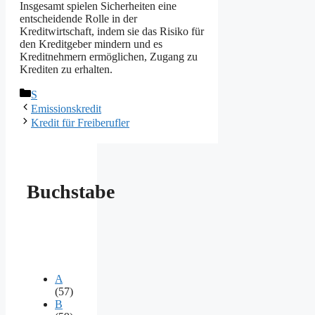
Insgesamt spielen Sicherheiten eine
entscheidende Rolle in der
Kreditwirtschaft, indem sie das Risiko für
den Kreditgeber mindern und es
Kreditnehmern ermöglichen, Zugang zu
Krediten zu erhalten.
Kategorien
S
Emissionskredit
Kredit für Freiberufler
Buchstabe
A
(57)
B