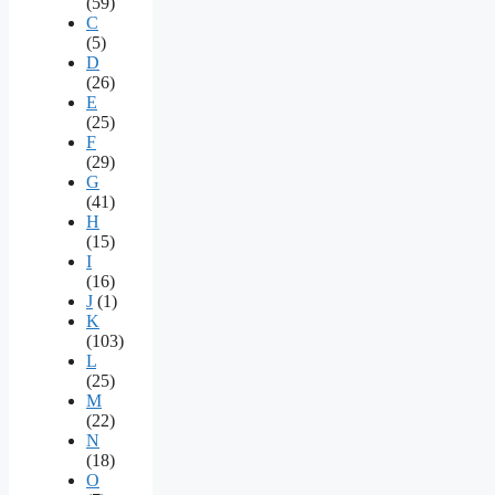
(59)
C
(5)
D
(26)
E
(25)
F
(29)
G
(41)
H
(15)
I
(16)
J
(1)
K
(103)
L
(25)
M
(22)
N
(18)
O