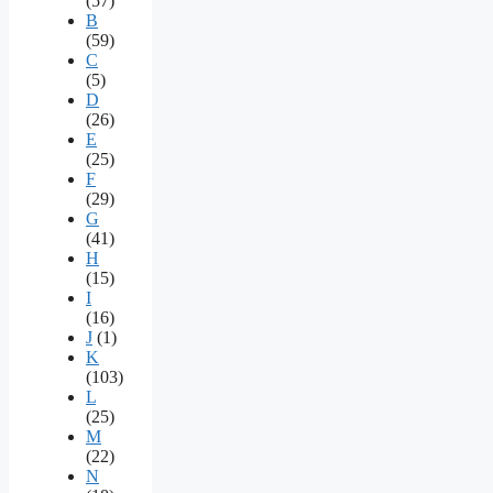
(57)
B
(59)
C
(5)
D
(26)
E
(25)
F
(29)
G
(41)
H
(15)
I
(16)
J
(1)
K
(103)
L
(25)
M
(22)
N