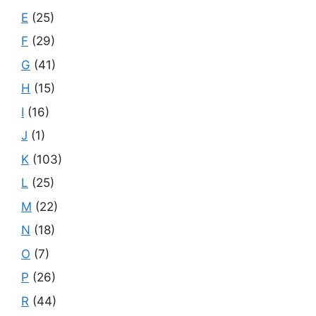
E
(25)
F
(29)
G
(41)
H
(15)
I
(16)
J
(1)
K
(103)
L
(25)
M
(22)
N
(18)
O
(7)
P
(26)
R
(44)