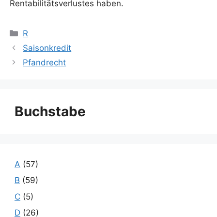
Rentabilitätsverlustes haben.
Kategorien
R
Saisonkredit
Pfandrecht
Buchstabe
A
(57)
B
(59)
C
(5)
D
(26)