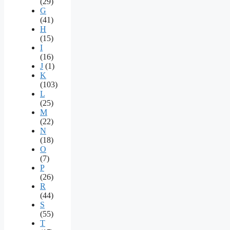
(29)
G
(41)
H
(15)
I
(16)
J
(1)
K
(103)
L
(25)
M
(22)
N
(18)
O
(7)
P
(26)
R
(44)
S
(55)
T