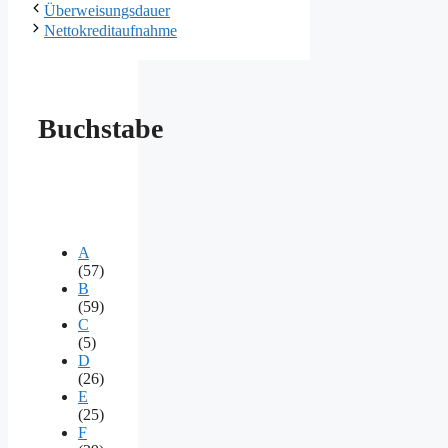
Überweisungsdauer
Nettokreditaufnahme
Buchstabe
A
(57)
B
(59)
C
(5)
D
(26)
E
(25)
F