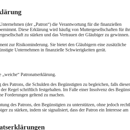
klärung
n Unternehmen (der „Patron“) die Verantwortung für die finanziellen
ernimmt. Diese Erklärung wird häufig von Muttergesellschaften für ih
rgesellschaft zu stärken und das Vertrauen der Gläubiger zu gewinnen.
rument zur Risikominderung. Sie bietet den Gläubigern eine zusätzliche
ünstigte Unternehmen in finanzielle Schwierigkeiten gerät.
e „weiche“ Patronatserklärung.
g des Patrons, die Schulden des Begünstigten zu begleichen, falls diese
n der Regel schriftlich festgehalten. Im Falle einer Insolvenz des Begüns
ine Forderungen geltend zu machen.
htung des Patrons, den Begünstigten zu unterstützen, ohne jedoch recht
iger zu stärken, indem sie signalisiert, dass der Patron ein Interesse am
atserklärungen