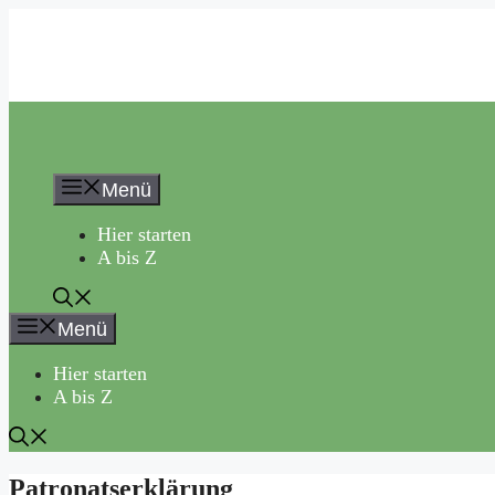
Zum
Inhalt
springen
Menü
Hier starten
A bis Z
Menü
Hier starten
A bis Z
Patronatserklärung