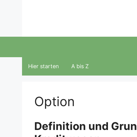
Zum
Inhalt
springen
Hier starten
A bis Z
Option
Definition und Gru