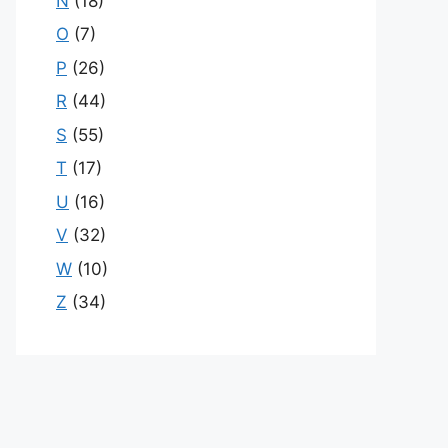
N
(18)
O
(7)
P
(26)
R
(44)
S
(55)
T
(17)
U
(16)
V
(32)
W
(10)
Z
(34)