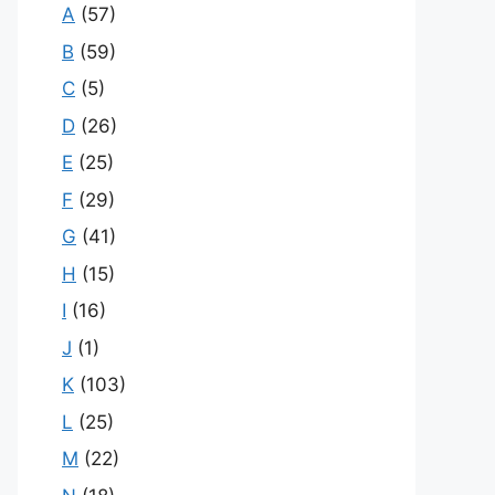
A
(57)
B
(59)
C
(5)
D
(26)
E
(25)
F
(29)
G
(41)
H
(15)
I
(16)
J
(1)
K
(103)
L
(25)
M
(22)