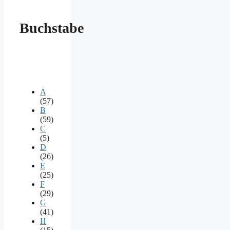
Buchstabe
A
(57)
B
(59)
C
(5)
D
(26)
E
(25)
F
(29)
G
(41)
H