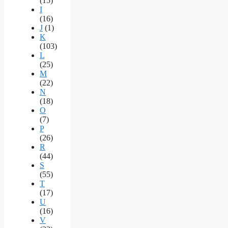
(15)
I
(16)
J
(1)
K
(103)
L
(25)
M
(22)
N
(18)
O
(7)
P
(26)
R
(44)
S
(55)
T
(17)
U
(16)
V