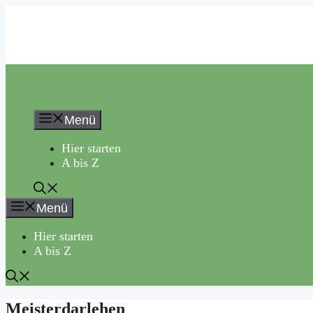
Zum
Inhalt
springen
Menü
Hier starten
A bis Z
Menü
Hier starten
A bis Z
Meisterdarlehen