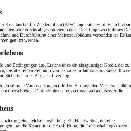
s
 der Kreditanstalt für Wiederaufbau (KfW) angeboten wird. Es richtet si
 möchten oder bereits abgeschlossen haben. Der Hauptzweck dieses Dar
Aufnahme und Durchführung einer Meisterausbildung verbunden ist. Es k
hmen genutzt werden.
rlehens
 und Bedingungen aus. Erstens ist es ein zinsgünstiger Kredit, der zu
ehen, das über einen Zeitraum von bis zu zehn Jahren zurückgezahlt wer
ine Sicherheit oder Bürgschaft verlangt.
ler bestimmte Voraussetzungen erfüllen. Er muss eine Meisterausbildu
icht überschreiten. Darüber hinaus muss er nachweisen, dass er die
ehens
Finanzierung einer Meisterausbildung. Ein Handwerker, der eine
ntragen, um die Kosten für die Ausbildung, die Lebenshaltungskosten