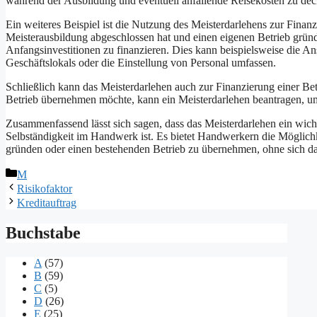
während der Ausbildung und eventuell anfallende Reisekosten zu dec
Ein weiteres Beispiel ist die Nutzung des Meisterdarlehens zur Fina
Meisterausbildung abgeschlossen hat und einen eigenen Betrieb grün
Anfangsinvestitionen zu finanzieren. Dies kann beispielsweise die 
Geschäftslokals oder die Einstellung von Personal umfassen.
Schließlich kann das Meisterdarlehen auch zur Finanzierung einer B
Betrieb übernehmen möchte, kann ein Meisterdarlehen beantragen, um
Zusammenfassend lässt sich sagen, dass das Meisterdarlehen ein wich
Selbständigkeit im Handwerk ist. Es bietet Handwerkern die Möglichk
gründen oder einen bestehenden Betrieb zu übernehmen, ohne sich d
Kategorien
M
Risikofaktor
Kreditauftrag
Buchstabe
A
(57)
B
(59)
C
(5)
D
(26)
E
(25)