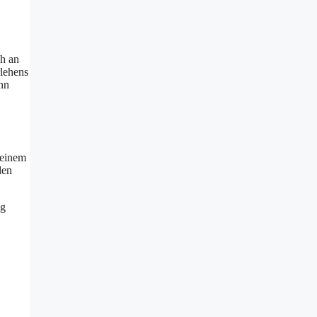
ch an
lehens
ann
 einem
den
ng