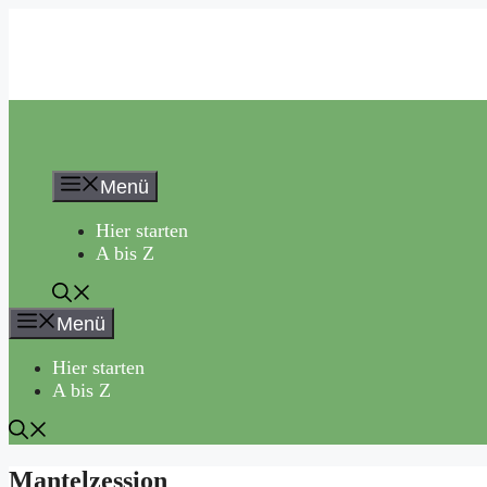
Zum
Inhalt
springen
Menü
Hier starten
A bis Z
Menü
Hier starten
A bis Z
Mantelzession