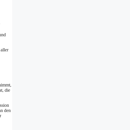
 und
aller
nimmt,
t, die
ssion
an den
r