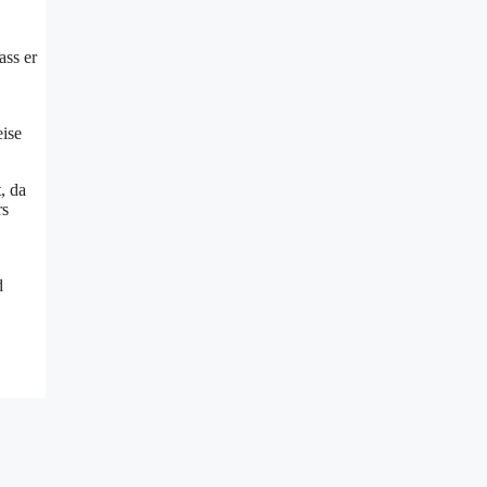
ass er
eise
, da
rs
d