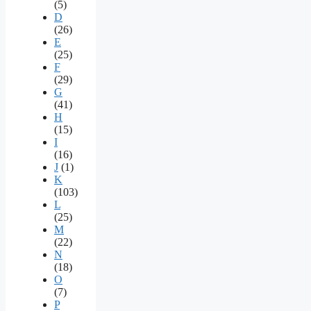
(5)
D
(26)
E
(25)
F
(29)
G
(41)
H
(15)
I
(16)
J
(1)
K
(103)
L
(25)
M
(22)
N
(18)
O
(7)
P