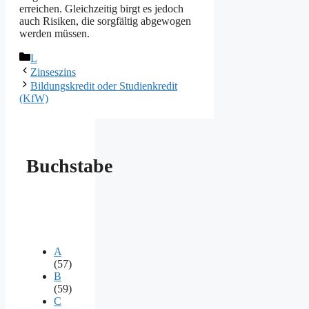
erreichen. Gleichzeitig birgt es jedoch
auch Risiken, die sorgfältig abgewogen
werden müssen.
Kategorien
L
Zinseszins
Bildungskredit oder Studienkredit
(KfW)
Buchstabe
A
(57)
B
(59)
C