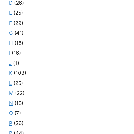
D
(26)
E
(25)
F
(29)
G
(41)
H
(15)
I
(16)
J
(1)
K
(103)
L
(25)
M
(22)
N
(18)
O
(7)
P
(26)
R
(44)