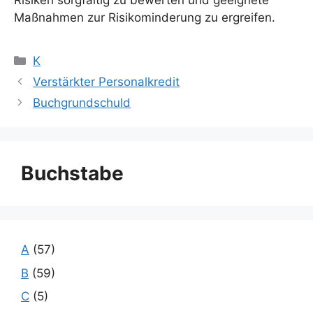
Risiken sorgfältig zu bewerten und geeignete
Maßnahmen zur Risikominderung zu ergreifen.
Kategorien
K
Verstärkter Personalkredit
Buchgrundschuld
Buchstabe
A
(57)
B
(59)
C
(5)