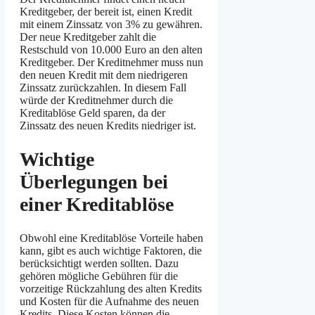
Kreditgeber, der bereit ist, einen Kredit
mit einem Zinssatz von 3% zu gewähren.
Der neue Kreditgeber zahlt die
Restschuld von 10.000 Euro an den alten
Kreditgeber. Der Kreditnehmer muss nun
den neuen Kredit mit dem niedrigeren
Zinssatz zurückzahlen. In diesem Fall
würde der Kreditnehmer durch die
Kreditablöse Geld sparen, da der
Zinssatz des neuen Kredits niedriger ist.
Wichtige
Überlegungen bei
einer Kreditablöse
Obwohl eine Kreditablöse Vorteile haben
kann, gibt es auch wichtige Faktoren, die
berücksichtigt werden sollten. Dazu
gehören mögliche Gebühren für die
vorzeitige Rückzahlung des alten Kredits
und Kosten für die Aufnahme des neuen
Kredits. Diese Kosten können die