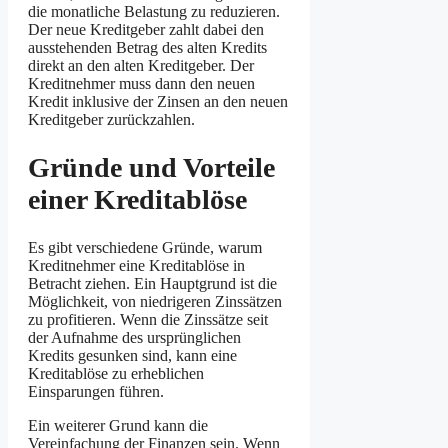
die monatliche Belastung zu reduzieren.
Der neue Kreditgeber zahlt dabei den
ausstehenden Betrag des alten Kredits
direkt an den alten Kreditgeber. Der
Kreditnehmer muss dann den neuen
Kredit inklusive der Zinsen an den neuen
Kreditgeber zurückzahlen.
Gründe und Vorteile
einer Kreditablöse
Es gibt verschiedene Gründe, warum
Kreditnehmer eine Kreditablöse in
Betracht ziehen. Ein Hauptgrund ist die
Möglichkeit, von niedrigeren Zinssätzen
zu profitieren. Wenn die Zinssätze seit
der Aufnahme des ursprünglichen
Kredits gesunken sind, kann eine
Kreditablöse zu erheblichen
Einsparungen führen.
Ein weiterer Grund kann die
Vereinfachung der Finanzen sein. Wenn