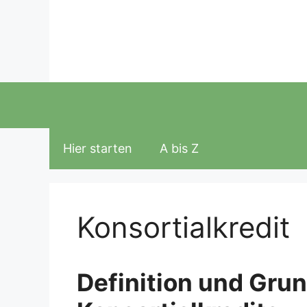
Zum
Inhalt
springen
Hier starten
A bis Z
Konsortialkredit
Definition und Gru