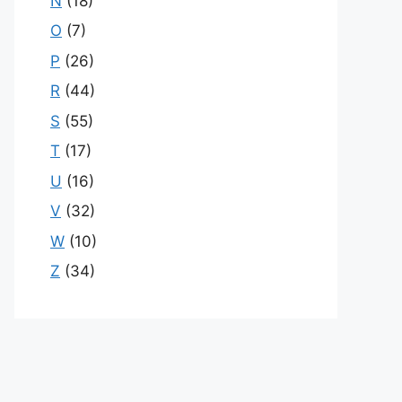
N
(18)
O
(7)
P
(26)
R
(44)
S
(55)
T
(17)
U
(16)
V
(32)
W
(10)
Z
(34)