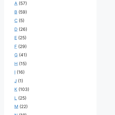
A
(57)
B
(59)
C
(5)
D
(26)
E
(25)
F
(29)
G
(41)
H
(15)
I
(16)
J
(1)
K
(103)
L
(25)
M
(22)