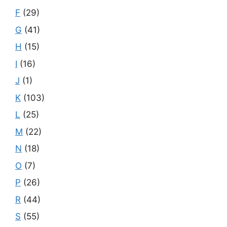
F
(29)
G
(41)
H
(15)
I
(16)
J
(1)
K
(103)
L
(25)
M
(22)
N
(18)
O
(7)
P
(26)
R
(44)
S
(55)