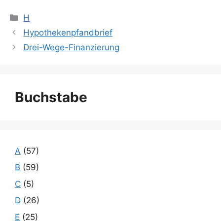
Kategorien
H
Hypothekenpfandbrief
Drei-Wege-Finanzierung
Buchstabe
A
(57)
B
(59)
C
(5)
D
(26)
E
(25)