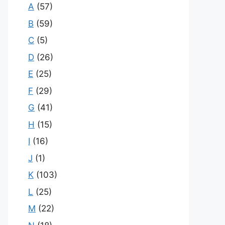
A
(57)
B
(59)
C
(5)
D
(26)
E
(25)
F
(29)
G
(41)
H
(15)
I
(16)
J
(1)
K
(103)
L
(25)
M
(22)