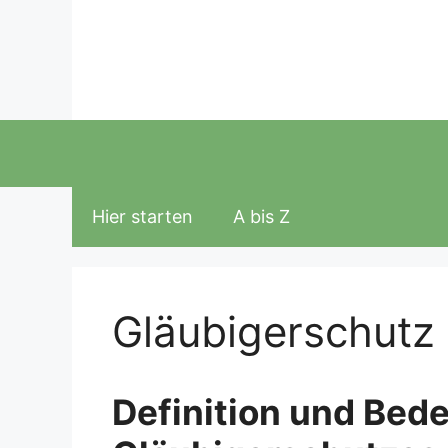
Zum
Inhalt
springen
Hier starten
A bis Z
Gläubigerschutz
Definition und Bed