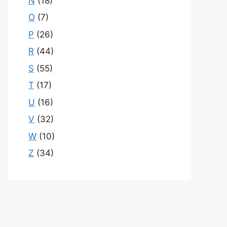
N
(18)
O
(7)
P
(26)
R
(44)
S
(55)
T
(17)
U
(16)
V
(32)
W
(10)
Z
(34)