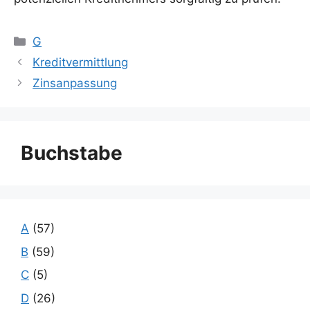
Kategorien
G
Kreditvermittlung
Zinsanpassung
Buchstabe
A
(57)
B
(59)
C
(5)
D
(26)