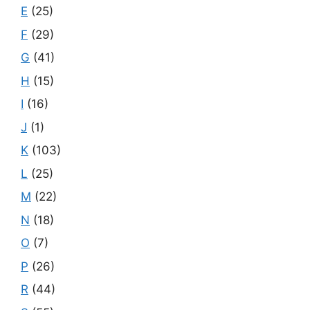
E
(25)
F
(29)
G
(41)
H
(15)
I
(16)
J
(1)
K
(103)
L
(25)
M
(22)
N
(18)
O
(7)
P
(26)
R
(44)